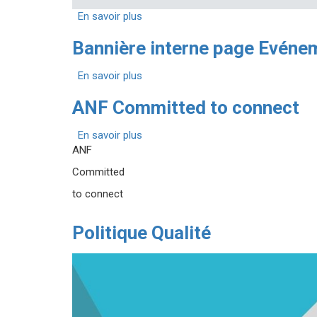
service
En savoir plus
sur
fixe
Les
de
Bannière interne page Evéne
redevances
télécommunications
des
En savoir plus
fréquences
sur
attribuées
Bannière
ANF Committed to connect
pour
interne
le
page
En savoir plus
service
Evénements
sur
ANF
fixe
ANF
de
Committed
Committed
télécommunications
to
to connect
connect
Politique Qualité