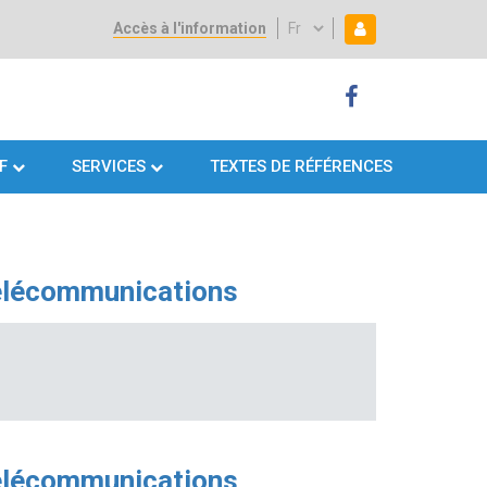
Accès à l'information
Select
Mon espace
Mon
your
language
espace
F
SERVICES
TEXTES DE RÉFÉRENCES
télécommunications
télécommunications