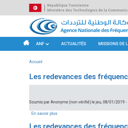
Aller
République Tunisienne
au
Ministère des Technologies de la Communic
contenu
principal
ANF
ACTUALITÉS
MISSIONS DE 
Navigation
principale
Accueil
Fil
d'Ariane
Les redevances des fréquence
Soumis par
Anonyme (non vérifié)
le
jeu, 08/01/2019 -
En savoir plus
sur
Les
Les redevances des fréquence
redevances