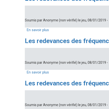
des
fréquences
attribuées
pour
Soumis par
Anonyme (non vérifié)
le
jeu, 08/01/2019 -
le
service
En savoir plus
sur
fixe
Les
de
Les redevances des fréquence
redevances
télécommunications
des
fréquences
attribuées
pour
Soumis par
Anonyme (non vérifié)
le
jeu, 08/01/2019 -
le
service
En savoir plus
sur
fixe
Les
de
Les redevances des fréquence
redevances
télécommunications
des
fréquences
attribuées
pour
Soumis par
Anonyme (non vérifié)
le
jeu, 08/01/2019 -
le