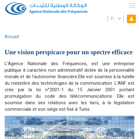
Aller
au
Tog
contenu
Select
Mon espace
principal
Mo
your
language
es
Accueil
Fil
d'Ariane
Une vision perspicace pour un spectre efficace
L’Agence Nationale des Fréquences, est une entreprise
publique à caractère non administratif dotée de la personnalité
morale et de l'autonomie financière.Elle est soumise à la tutelle
du ministère des technologies de la communication. L'ANF est
crée par la loi n°2001-1 du 15 Janvier 2001 portant
promulgation du code des télécommunications. Elle est
soumise dans ses relations avec les tiers, à la législation
commerciale et son siège est fixé à Tunis.