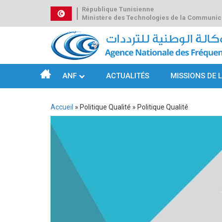
Aller
République Tunisienne
au
Ministère des Technologies de la Communic
contenu
principal
ANF
ACTUALITÉS
MISSIONS DE 
Navigation
principale
Accueil
Politique Qualité
Politique Qualité
Fil
d'Ariane