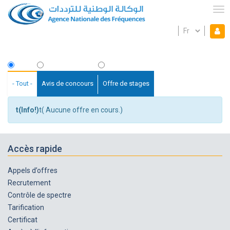
Aller
au
Tog
contenu
Select
Mon espace
principal
Mo
your
language
es
Fil
d'Ariane
- Tout -
Avis de concours
Offre de stages
t(Info!)
t( Aucune offre en cours.)
Accès rapide
Appels d’offres
Recrutement
Contrôle de spectre
Tarification
Certificat