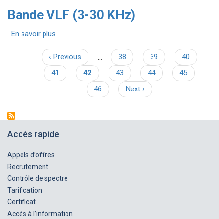
KHz)
Bande
Bande VLF (3-30 KHz)
VLF
(3-
En savoir plus
30
sur
KHz)
Bande
VLF
Page
‹ Previous
…
Page
38
Page
39
Page
40
Pagination
(3-
précédente
Page
41
Page
42
Page
43
Page
44
Page
45
30
courante
KHz)
Page
46
Page
Next ›
suivante
Accès rapide
Appels d’offres
Recrutement
Contrôle de spectre
Tarification
Certificat
Accès à l’information