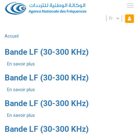
Aller
au
Tog
contenu
Select
Mon espace
principal
Mo
your
language
es
Accueil
Fil
d'Ariane
Bande LF (30-300 KHz)
En savoir plus
sur
Bande
Bande LF (30-300 KHz)
LF
(30-
En savoir plus
300
sur
KHz)
Bande
Bande LF (30-300 KHz)
LF
(30-
En savoir plus
300
sur
KHz)
Bande
Bande LF (30-300 KHz)
LF
(30-