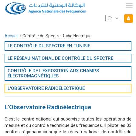
Aller
au
Tog
contenu
Select
Mon espace
principal
Mo
your
language
es
Accueil
Contrôle du Spectre Radioélectrique
Fil
LE CONTRÔLE DU SPECTRE EN TUNISIE
d'Ariane
LE RÉSEAU NATIONAL DE CONTRÔLE DU SPECTRE
CONTRÔLE DE L’EXPOSITION AUX CHAMPS
ÉLECTROMAGNÉTIQUES
L'OBSERVATOIRE RADIOÉLECTRIQUE
L'Observatoire Radioélectrique
C’est le centre national qui supervise toutes les opérations de
mesure et du contrôle technique des fréquences. Il pilote les 03
centres régionaux ainsi que le réseau national de contrôle du