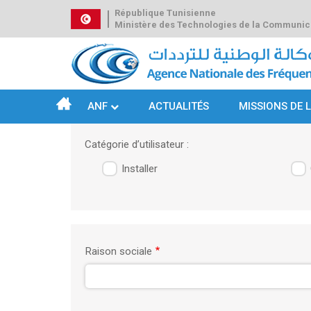
Aller
République Tunisienne
au
Ministère des Technologies de la Communic
contenu
principal
ANF
ACTUALITÉS
MISSIONS DE 
Navigation
principale
Catégorie d’utilisateur :
Installer
Onglets
principaux
Raison sociale