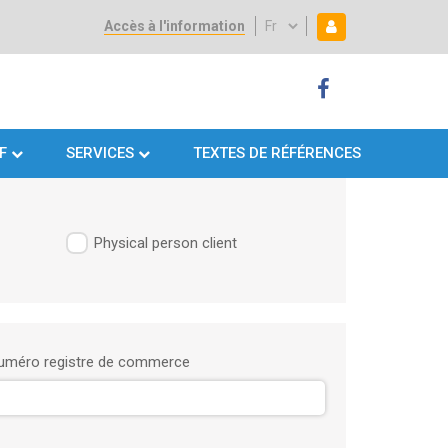
Accès à l'information
Select
Mon espace
Mon
your
language
espace
F
SERVICES
TEXTES DE RÉFÉRENCES
Physical person client
uméro registre de commerce