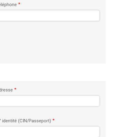
éléphone
dresse
° identité (CIN/Passeport)