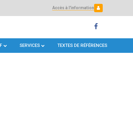
Accès à l'information
Mon espace
Mon
espace
F
SERVICES
TEXTES DE RÉFÉRENCES