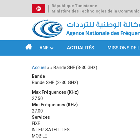
Aller
République Tunisienne
au
Ministère des Technologies de la Communic
contenu
principal
ANF
ACTUALITÉS
MISSIONS DE 
Navigation
principale
Accueil
Bande SHF (3-30 GHz)
Fil
Bande
d'Ariane
Bande SHF (3-30 GHz)
Max Fréquences (KHz)
27.50
Min Fréquences (KHz)
27.00
Services
FIXE
INTER-SATELLITES
MOBILE