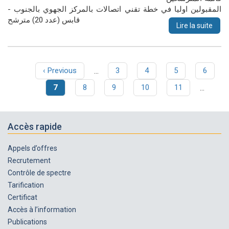
المقبولين اوليا في خطة تقني اتصالات بالمركز الجهوي بالجنوب -
قابس (عدد 20) مترشح
Lire la suite
Page
‹ Previous
…
Page
3
Page
4
Page
5
Page
6
Pagination
précédente
Page
7
Page
8
Page
9
Page
10
Page
11
…
courante
Accès rapide
Appels d’offres
Recrutement
Contrôle de spectre
Tarification
Certificat
Accès à l’information
Publications